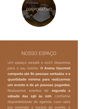
CORPORATIVO
NOSSO ESPAÇO
Um espaço versátil e 100% disponível
para o seu evento.
O Aroma Gourmet
comporta até 80 pessoas sentadas e a
quantidade mínima para realizarmos
um evento é de 40 pessoas pagantes.
Realizamos eventos de
segunda a
sábado das 19h às 00h
, conforme
disponibilidade de agenda, caso opte
por estender o horário do evento, é