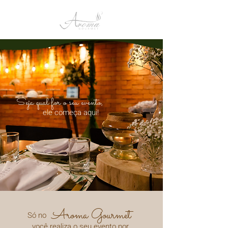
Seja qual for o seu evento,
ele começa aqui!
Aroma Gourmet
Só no
você realiza o seu evento por